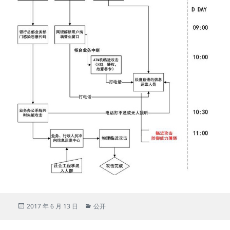
发
分
2017 年 6 月 13 日
公开
布
类
于