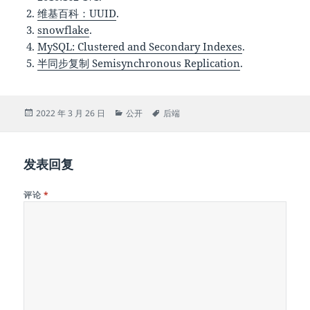
维基百科：UUID
.
snowflake
.
MySQL: Clustered and Secondary Indexes
.
半同步复制 Semisynchronous Replication
.
发
分
标
2022 年 3 月 26 日
公开
后端
布
类
签
于
发表回复
评论
*