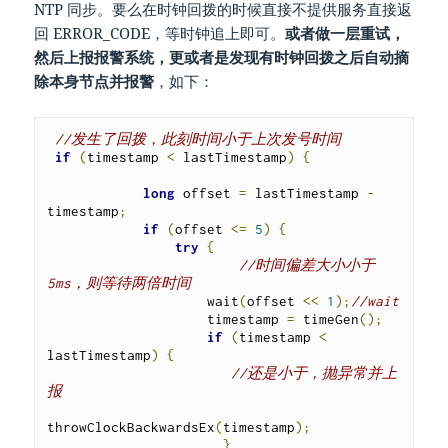
NTP 同步。要么在时钟回拨的时候直接不提供服务直接返
回 ERROR_CODE，等时钟追上即可。
或者做一层重试，
然后上报报警系统，更或者是发现有时钟回拨之后自动摘
除本身节点并报警
，如下：
//发生了回拨，此刻时间小于上次发号时间
if
(
timestamp 
<
 lastTimestamp
)
{
long
 offset 
=
 lastTimestamp 
-
timestamp
;
if
(
offset 
<=
5
)
{
try
{
//时间偏差大小小于
5ms，则等待两倍时间
                    wait
(
offset 
<<
1
);
//wait
                    timestamp 
=
 timeGen
();
if
(
timestamp 
<
lastTimestamp
)
{
//还是小于，抛异常并上
报
throwClockBackwardsEx
(
timestamp
);
}