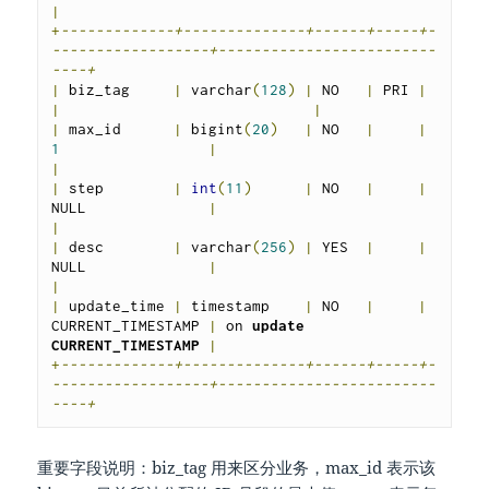
|
+
-------------+--------------+------+-----+-
------------------+-------------------------
----+
|
 biz_tag     
|
 varchar
(
128
)
|
 NO   
|
 PRI 
|
|
|
|
 max_id      
|
 bigint
(
20
)
|
 NO   
|
|
1
|
|
|
 step        
|
int
(
11
)
|
 NO   
|
|
NULL              
|
|
|
 desc        
|
 varchar
(
256
)
|
 YES  
|
|
NULL              
|
|
|
 update_time 
|
 timestamp    
|
 NO   
|
|
CURRENT_TIMESTAMP 
|
 on 
update
CURRENT_TIMESTAMP
|
+
-------------+--------------+------+-----+-
------------------+-------------------------
----+
重要字段说明：biz_tag 用来区分业务，max_id 表示该