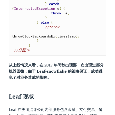
}
catch
(
InterruptedException
 e
)
{
throw
  e
;
}
}
else
{
//throw
throwClockBackwardsEx
(
timestamp
);
}
}
//分配ID       
从上线情况来看，在 2017 年闰秒出现那一次出现过部分
机器回拨，由于 Leaf-snowflake 的策略保证，成功避
免了对业务造成的影响。
Leaf 现状
Leaf 在美团点评公司内部服务包含金融、支付交易、餐