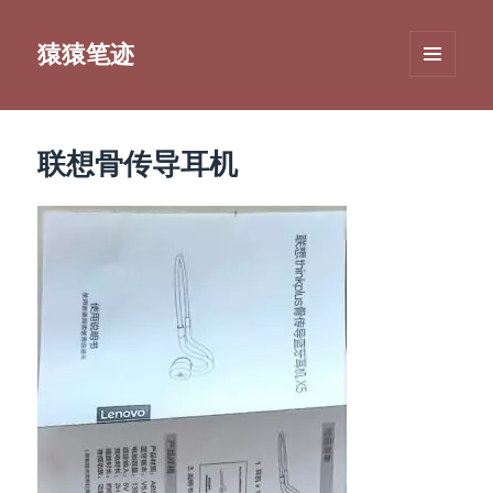
猿猿笔迹
菜单和
挂件
联想骨传导耳机