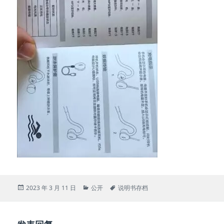
发
分
标
2023 年 3 月 11 日
公开
说明书存档
布
类
签
于