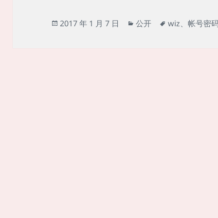
发
分
标
2017 年 1 月 7 日
公开
wiz
、
帐号密
布
类
签
于